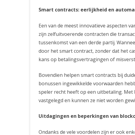
Smart contracts: eerlijkheid en automa
Een van de meest innovatieve aspecten van 
zijn zelfuitvoerende contracten die trans
tussenkomst van een derde partij. Wanneer
door het smart contract, zonder dat het ca
kans op betalingsvertragingen of misvers
Bovendien helpen smart contracts bij duid
bonussen ingewikkelde voorwaarden hebbe
speler recht heeft op een uitbetaling. Met
vastgelegd en kunnen ze niet worden gewij
Uitdagingen en beperkingen van blockc
Ondanks de vele voordelen zijn er ook enke