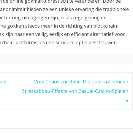
m de online gokmarkt drastisch te veranderen. Door de
anonimiteit bieden ze een unieke ervaring die traditionele
l er nog uitdagingen zijn, zoals regelgeving en
line gokken steeds meer in de richting van blockchain-
zijn naar een veilig, eerlijk en efficiënt alternatief voor
kchain-platforms als een serieuze optie beschouwen.
bei
Vom Chaos zur Ruhe: Die überraschenden
Stressabbau-Effekte von Casual-Casino-Spielen