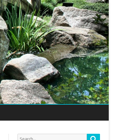
Search
Search