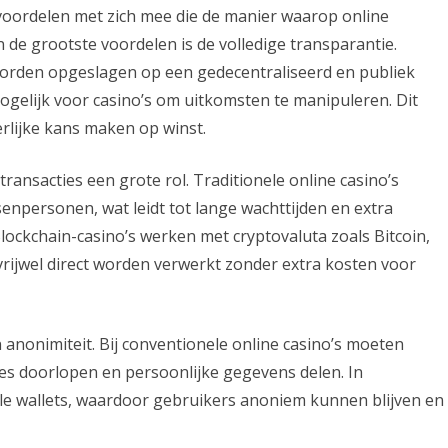
gokken
voordelen met zich mee die de manier waarop online
n de grootste voordelen is de volledige transparantie.
 worden opgeslagen op een gedecentraliseerd en publiek
ogelijk voor casino’s om uitkomsten te manipuleren. Dit
erlijke kans maken op winst.
ansacties een grote rol. Traditionele online casino’s
npersonen, wat leidt tot lange wachttijden en extra
lockchain-casino’s werken met cryptovaluta zoals Bitcoin,
ijwel direct worden verwerkt zonder extra kosten voor
n anonimiteit. Bij conventionele online casino’s moeten
ces doorlopen en persoonlijke gegevens delen. In
tale wallets, waardoor gebruikers anoniem kunnen blijven en