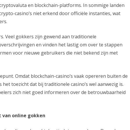
n cryptovaluta en blockchain-platforms. In sommige landen
crypto-casino’s niet erkend door officiële instanties, wat
ers.
s. Veel gokkers zijn gewend aan traditionele
verschrijvingen en vinden het lastig om over te stappen
ormen voor nieuwe gebruikers die niet bekend zijn met
iepunt. Omdat blockchain-casino’s vaak opereren buiten de
het toezicht dat bij traditionele casino’s wel aanwezig is.
spelers zich niet goed informeren over de betrouwbaarheid
t van online gokken