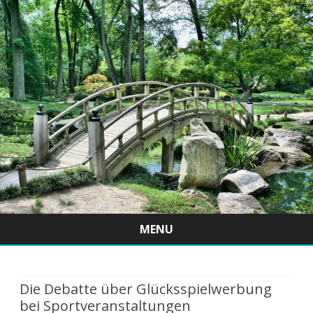
MENU
Skip
to
content
Die Debatte über Glücksspielwerbung
bei Sportveranstaltungen