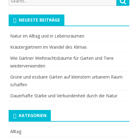
Searc
for:
NEUESTE BEITRÄGE
Natur im Alltag und in Lebensräumen
Kräutergärtnern im Wandel des Klimas
Wie Gärtner Weihnachtsbäume für Garten und Tiere
wiederverwenden
Grüne und essbare Gärten auf kleinstem urbanem Raum
schaffen
Dauerhafte Stärke und Verbundenheit durch die Natur
KATEGORIEN
Alltag