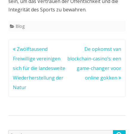
sein, um das Vertrauen der Öffentlichkeit und die
Integrität des Sports zu bewahren.
Blog
Beitragsnavigation
Zwölftausend
De opkomst van
Freiwillige vereinigen
blockchain-casino’s: een
sich für die landesweite
game-changer voor
Wiederherstellung der
online gokken
Natur
Search