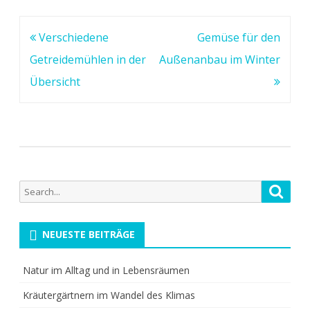
Beitragsnavigation
Verschiedene
Gemüse für den
Getreidemühlen in der
Außenanbau im Winter
Übersicht
Search
Searc
for:
NEUESTE BEITRÄGE
Natur im Alltag und in Lebensräumen
Kräutergärtnern im Wandel des Klimas